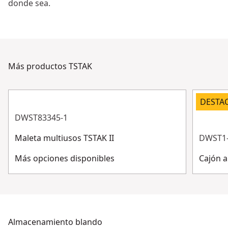
donde sea.
Ver video
Más productos TSTAK
DESTA
DWST83345-1
Maleta multiusos TSTAK II
DWST1
Más opciones disponibles
Cajón 
Almacenamiento blando