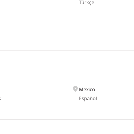
a
Türkçe
Mexico
s
Español