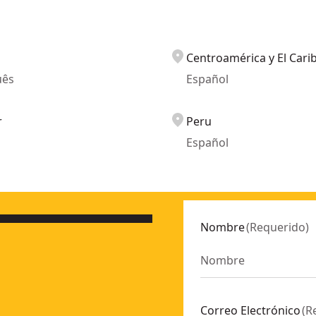
Centroamérica y El Cari
uês
Español
r
Peru
Español
Nombre
(
Requerido
)
Correo Electrónico
(
R