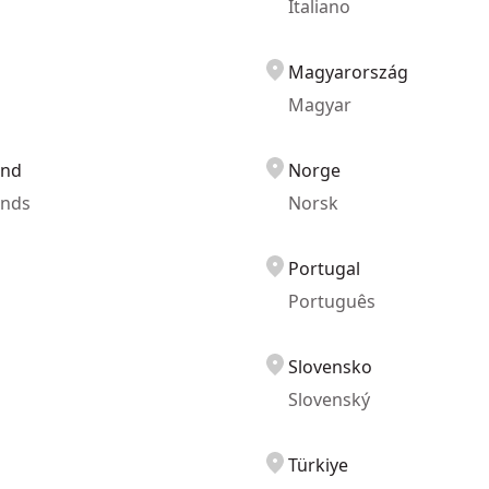
Italiano
Magyarország
Magyar
and
Norge
ands
Norsk
Portugal
Português
Slovensko
Slovenský
Türkiye