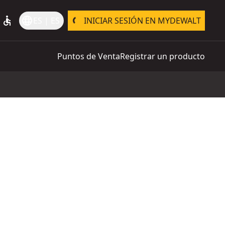
accessible
language
ES | ES
INICIAR SESIÓN EN MYDEWALT
Puntos de Venta
Registrar un producto