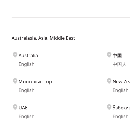
Australasia, Asia, Middle East
Australia
中国
English
中国人
Монголын төр
New Ze
English
English
UAE
Ўзбеки
English
English