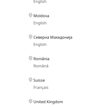
English
Moldova
English
Северна Македонија
English
România
Română
Suisse
Français
United Kingdom