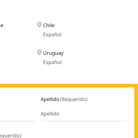
be
Chile
Español
Uruguay
Español
Apellido
(
Requerido
)
equerido
)