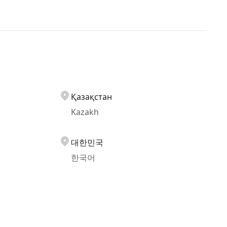
Қазақстан
Kazakh
대한민국
한국어