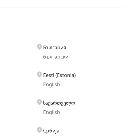
България
български
Eesti (Estonia)
English
საქართველო
English
Србија