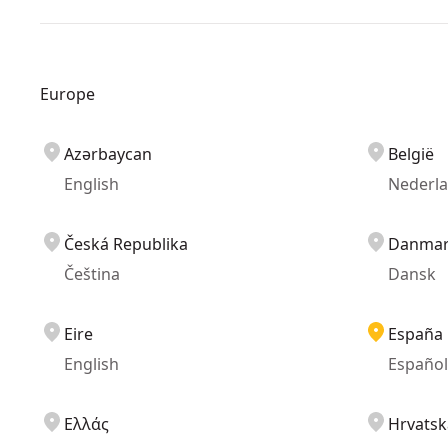
Europe
Azərbaycan
België
English
Nederl
Česká Republika
Danma
Čeština
Dansk
Eire
España
English
Español
Ελλάς
Hrvatsk