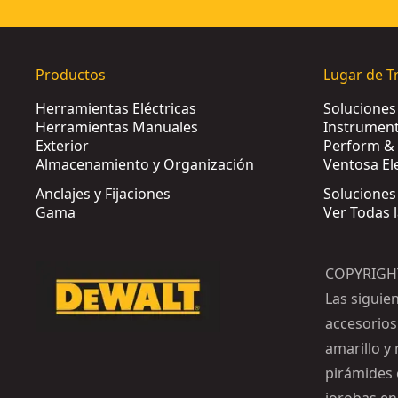
Productos
Lugar de T
Herramientas Eléctricas
Solucione
Herramientas Manuales
Instrument
Exterior
Perform & 
Almacenamiento y Organización
Ventosa El
Anclajes y Fijaciones
Soluciones
Gama
Ver Todas 
COPYRIGH
Las siguie
accesorios
amarillo y 
pirámides e