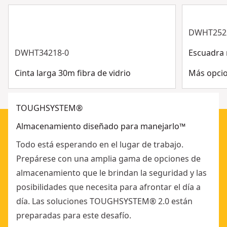
ergonómicas y fuertes
PREPARADO PARA MÓDULO DE CONECTIVIDAD
DWHT252
TOOLCONNECT - Punto de fijación en el interior para el
DWHT34218-0
Escuadra 
modulo de conectividad ToolConnect
NUEVO ORIFICIO PARA CANDADO REFORZADO CON
Cinta larga 30m fibra de vidrio
Más opcio
METAL - Mayor seguridad para el contenido de la caja
TOUGHSYSTEM®
Almacenamiento diseñado para manejarlo™
Todo está esperando en el lugar de trabajo.
Prepárese con una amplia gama de opciones de
almacenamiento que le brindan la seguridad y las
posibilidades que necesita para afrontar el día a
día. Las soluciones TOUGHSYSTEM® 2.0 están
preparadas para este desafío.