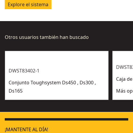
Explore el sistema
Otros usuarios también han buscado
DWST8
DWST83402-1
Caja de
Conjunto Toughsystem Ds450 , Ds300 ,
Ds165
Más op
¡MANTENTE AL DÍA!