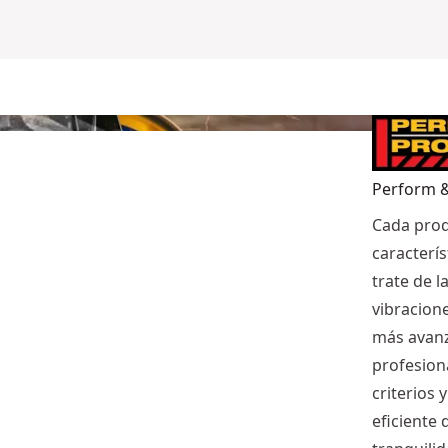
Perform &
Cada prod
caracterís
trate de l
vibracione
más avanz
profesion
criterios
eficiente