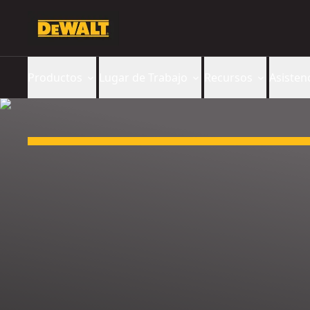
Productos
Lugar de Trabajo
Recursos
Asisten
Slide 1 of 3: ¡Lleva otra gratis!