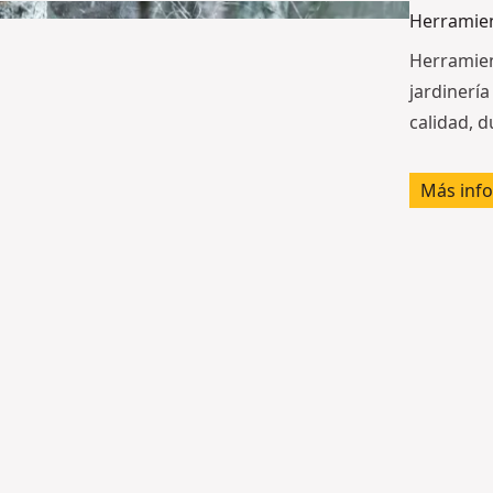
Herramien
Herramien
jardinerí
calidad, 
Más inf
S
o