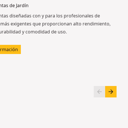
tas de Jardín
tas diseñadas con y para los profesionales de
a más exigentes que proporcionan alto rendimiento,
durabilidad y comodidad de uso.
ormación
A
Al
m
m