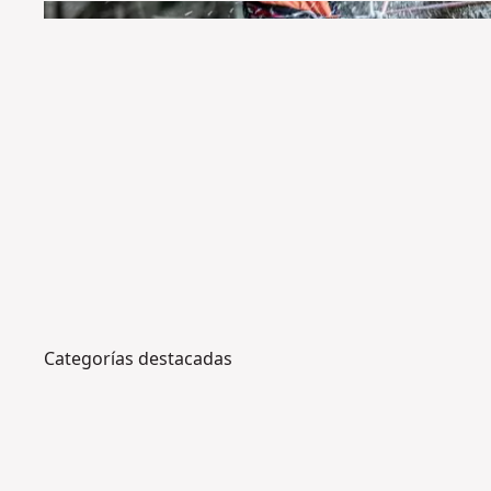
Categorías destacadas
S
E
i
j