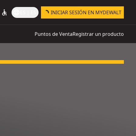
accessible
language
ES | ES
INICIAR SESIÓN EN MYDEWALT
Puntos de Venta
Registrar un producto