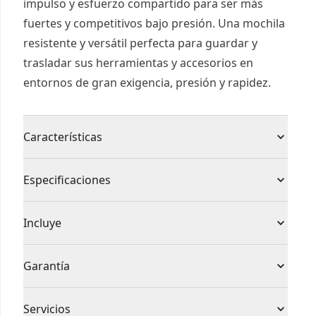
impulso y esfuerzo compartido para ser más
fuertes y competitivos bajo presión. Una mochila
resistente y versátil perfecta para guardar y
trasladar sus herramientas y accesorios en
entornos de gran exigencia, presión y rapidez.
Características
RESISTENTE A CONDICIONES EXTREMAS - Ayuda a
Especificaciones
proteger los objetos de valor con un
compartimento resistente al agua (IP54) y una
Tipo de
Incluye
base impermeable.
Mochilas
producto
FABRICADA CON MATERIALES DURADEROS -
1 x Mochila McLaren
Garantía
Enfréntate a los trabajos más duros con el
Bolsillo interior
resistente tejido de 1680 deniers y la lona
43
Sin garantía
Cantidad
repelente a la suciedad.
Servicios