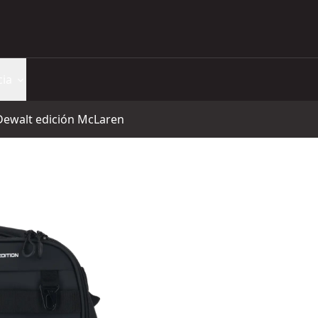
cia
Dewalt edición McLaren