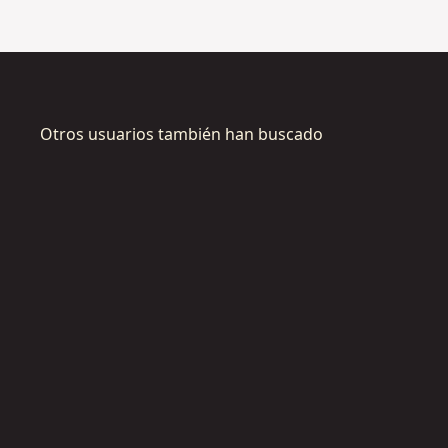
Otros usuarios también han buscado
DWST60101-
9
M
DWS
o
9
c
h
B
i
o