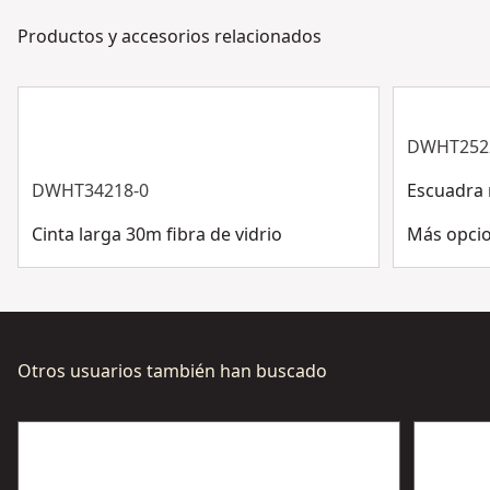
días de la semana. Contacta con nosotros por chat,
Color
Productos y accesorios relacionados
Black/Yellow
formulario o teléfono.
Servicio al cliente
País natal
China
DWHT252
Ver más
DWHT34218-0
Escuadra 
Cinta larga 30m fibra de vidrio
Más opcio
Otros usuarios también han buscado