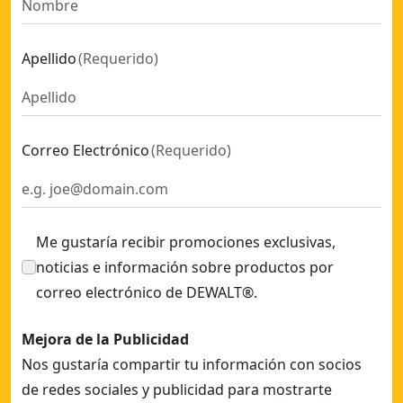
Anclaje de cuerpo expandible FHS12x65 Znc Pltd
- SKU:
DFM
Anclaje de golpeo galvanizado DM-LIP-PRO M8
- SKU:
DFM2
Apellido
(
Requerido
)
Anclaje de cuerpo expandible FHS10x100 Znc Pltd
- SKU:
DF
Anclaje de golpeo galvanizado DM-LIP-PRO M12
- SKU:
DFM
Anclaje de golpeo galvanizado DM-PRO M10
- SKU:
DFM211
Anclaje de golpeo galvanizado DM-PRO M12
- SKU:
DFM211
Correo Electrónico
(
Requerido
)
Anclaje con arandela para hormigón M8
- SKU:
DFM345020
Anclaje de golpeo galvanizado DM-PRO M16
- SKU:
DFM211
Me gustaría recibir promociones exclusivas,
noticias e información sobre productos por
correo electrónico de DEWALT®.
Mejora de la Publicidad
Nos gustaría compartir tu información con socios
de redes sociales y publicidad para mostrarte