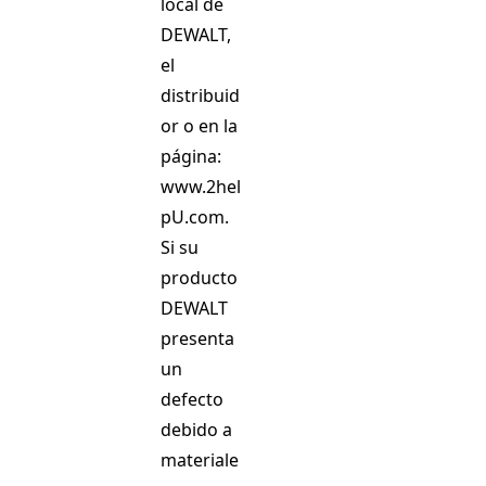
local de
DEWALT,
el
distribuid
or o en la
página:
www.2hel
pU.com
.
Si su
producto
DEWALT
presenta
un
defecto
debido a
materiale