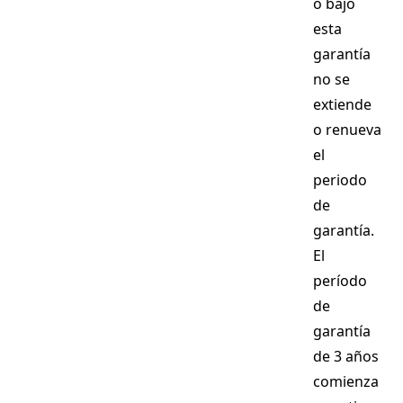
o bajo
esta
garantía
no se
extiende
o renueva
el
periodo
de
garantía.
El
período
de
garantía
de 3 años
comienza