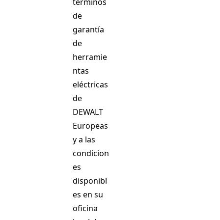
términos
de
garantía
de
herramie
ntas
eléctricas
de
DEWALT
Europeas
y a las
condicion
es
disponibl
es en su
oficina