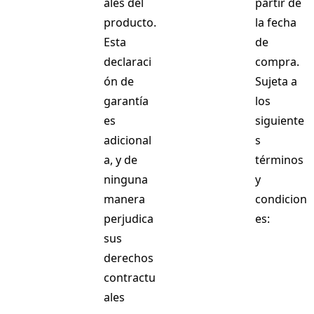
ales del
partir de
producto.
la fecha
Esta
de
declaraci
compra.
ón de
Sujeta a
garantía
los
es
siguiente
adicional
s
a, y de
términos
ninguna
y
manera
condicion
perjudica
es:
sus
derechos
contractu
ales