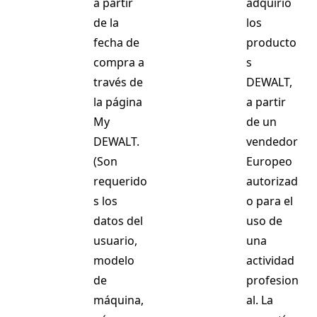
a partir
adquirió
de la
los
fecha de
producto
compra a
s
través de
DEWALT,
la página
a partir
My
de un
DEWALT.
vendedor
(Son
Europeo
requerido
autorizad
s los
o para el
datos del
uso de
usuario,
una
modelo
actividad
de
profesion
máquina,
al. La