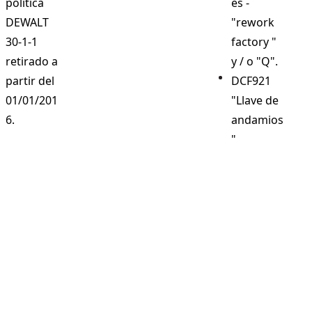
política
es -
DEWALT
"rework
30-1-1
factory "
retirado a
y / o "Q".
partir del
DCF921
01/01/201
"Llave de
6.
andamios
"