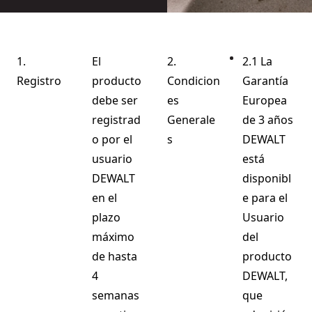
1.
El
2.
2.1 La
Registro
producto
Condicion
Garantía
debe ser
es
Europea
registrad
Generale
de 3 años
o por el
s
DEWALT
usuario
está
DEWALT
disponibl
en el
e para el
plazo
Usuario
máximo
del
de hasta
producto
4
DEWALT,
semanas
que