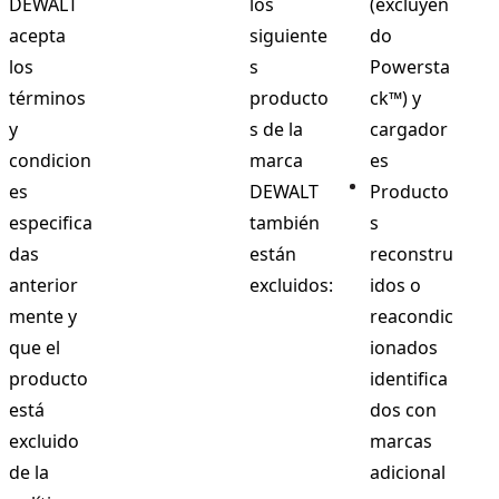
DEWALT
los
(excluyen
acepta
siguiente
do
los
s
Powersta
términos
producto
ck™) y
y
s de la
cargador
condicion
marca
es
es
DEWALT
Producto
especifica
también
s
das
están
reconstru
anterior
excluidos:
idos o
mente y
reacondic
que el
ionados
producto
identifica
está
dos con
excluido
marcas
de la
adicional