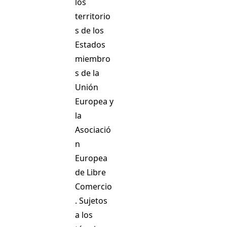
los
territorio
s de los
Estados
miembro
s de la
Unión
Europea y
la
Asociació
n
Europea
de Libre
Comercio
. Sujetos
a los