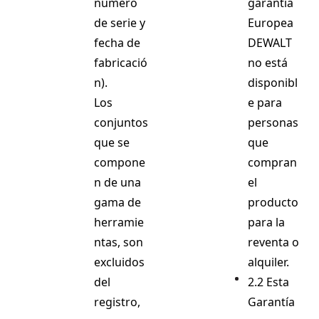
número
garantía
de serie y
Europea
fecha de
DEWALT
fabricació
no está
n).
disponibl
Los
e para
conjuntos
personas
que se
que
compone
compran
n de una
el
gama de
producto
herramie
para la
ntas, son
reventa o
excluidos
alquiler.
del
2.2 Esta
registro,
Garantía