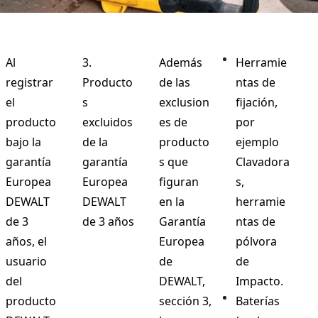
Al
3.
Además
Herramie
registrar
Producto
de las
ntas de
el
s
exclusion
fijación,
producto
excluidos
es de
por
bajo la
de la
producto
ejemplo
garantía
garantía
s que
Clavadora
Europea
Europea
figuran
s,
DEWALT
DEWALT
en la
herramie
de 3
de 3 años
Garantía
ntas de
años, el
Europea
pólvora
usuario
de
de
del
DEWALT,
Impacto.
producto
sección 3,
Baterías