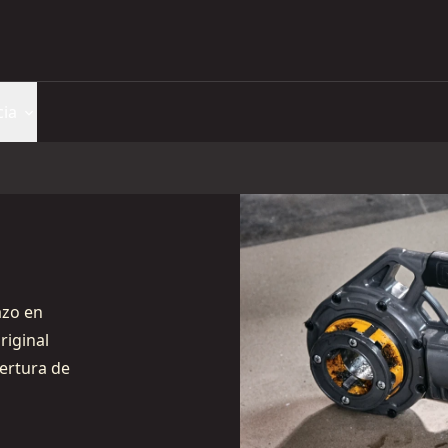
cia
azo en
riginal
ertura de