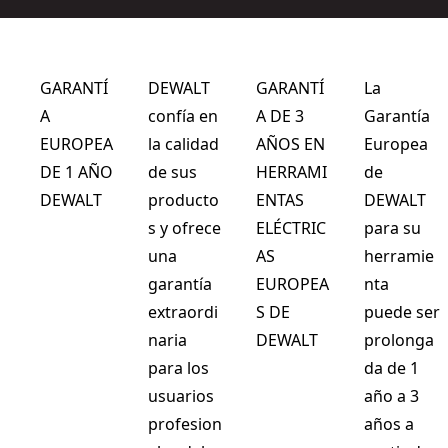
GARANTÍ
DEWALT
GARANTÍ
La
A
confía en
A DE 3
Garantía
EUROPEA
la calidad
AÑOS EN
Europea
DE 1 AÑO
de sus
HERRAMI
de
DEWALT
producto
ENTAS
DEWALT
s y ofrece
ELÉCTRIC
para su
una
AS
herramie
garantía
EUROPEA
nta
extraordi
S DE
puede ser
naria
DEWALT
prolonga
para los
da de 1
usuarios
año a 3
profesion
años a