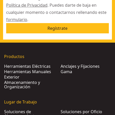
Política de Privacidad
. Puedes darte de baja en
cualquier momento o contactarnos rellenando este
formulario
.
Regístrate
Productos
Herramientas Eléctricas
Anclajes y Fijaciones
Herramientas Manuales
Gama
Exterior
Almacenamiento y
Organización
Lugar de Trabajo
Soluciones de
Soluciones por Oficio