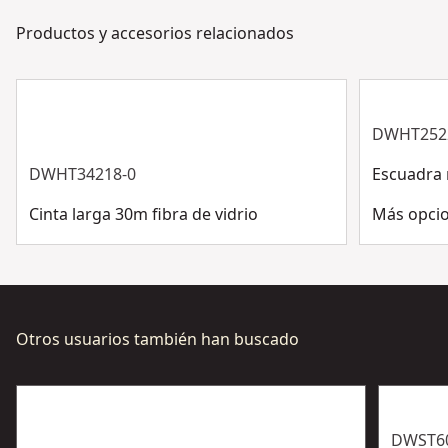
días de la semana. Contacta con nosotros por chat,
Color
Productos y accesorios relacionados
Black
formulario o teléfono.
Servicio al cliente
País natal
Israel
DWHT252
Ver más
DWHT34218-0
Escuadra 
Cinta larga 30m fibra de vidrio
Más opcio
Otros usuarios también han buscado
DWST6