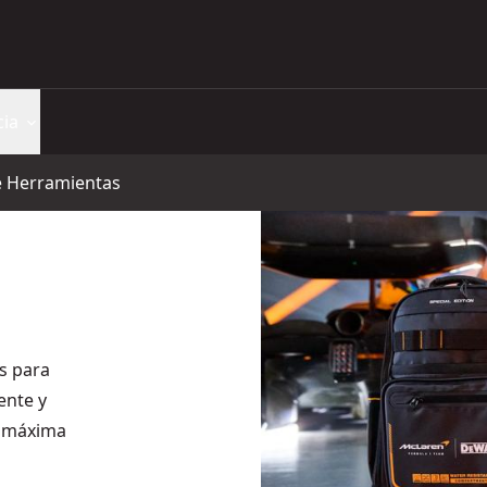
cia
e Herramientas
s para
ente y
y máxima