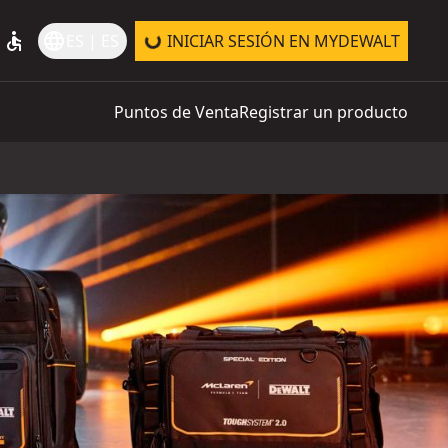
accessible
language
ES | ES
INICIAR SESIÓN EN MYDEWALT
Puntos de Venta
Registrar un producto