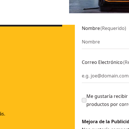
-1
Nombre
(
Requerido
)
24-9
101-9
Correo Electrónico
(
R
9
Me gustaría recibir
productos por corr
ás.
Mejora de la Publici