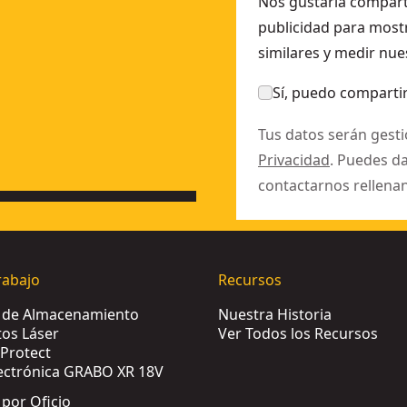
Nos gustaría comparti
publicidad para mostr
similares y medir nue
Sí, puedo compartir
Tus datos serán gest
Privacidad
. Puedes d
contactarnos rellena
rabajo
Recursos
s de Almacenamiento
Nuestra Historia
os Láser
Ver Todos los Recursos
Protect
ectrónica GRABO XR 18V
 por Oficio