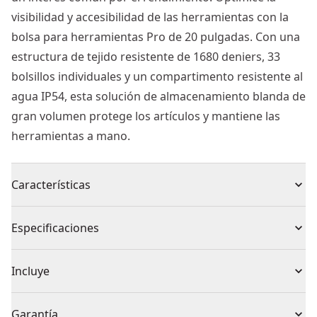
visibilidad y accesibilidad de las herramientas con la
bolsa para herramientas Pro de 20 pulgadas. Con una
estructura de tejido resistente de 1680 deniers, 33
bolsillos individuales y un compartimento resistente al
agua IP54, esta solución de almacenamiento blanda de
gran volumen protege los artículos y mantiene las
herramientas a mano.
Características
Soporta condiciones duras - Ayuda a proteger los
Especificaciones
objetos de valor con un compartimento resistente al
agua IP54 y una base impermeable.
Tipo de producto
Bolsas
Incluye
CONSTRUIDA CON MATERIALES DURABLES -
Enfréntese a los trabajos más duros con el resistente
1 x Bolsa acceso total 20" Edición McLaren
Material del
Garantía
tejido de 1680 deniers y la lona repelente a la suciedad.