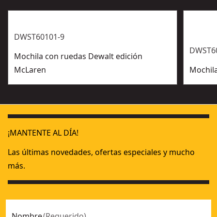
mosquetón metálico.
DWST60101-9
DWST6
Mochila con ruedas Dewalt edición
McLaren
Mochil
¡MANTENTE AL DÍA!
Las últimas novedades, ofertas especiales y mucho
más.
Nombre
(
Requerido
)