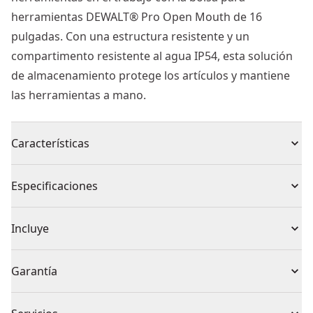
herramientas DEWALT® Pro Open Mouth de 16
pulgadas. Con una estructura resistente y un
compartimento resistente al agua IP54, esta solución
de almacenamiento protege los artículos y mantiene
las herramientas a mano.
Características
RESISTE EN CONDICIONES DURAS - Ayuda a proteger
Especificaciones
los objetos de valor con un compartimento resistente
al agua IP54 y una base impermeable.
Tipo de producto
Bolsas
Incluye
CONSTRUIDA CON MATERIALES DURABLES - Afronta
los trabajos más duros con el resistente tejido de 1680
1 x Correa acolchada para el hombro
Recuento de
Garantía
deniers y la lona repelente a la suciedad.
1
piezas
OPTIMIZA LA ORGANIZACIÓN - Utiliza 31 bolsillos y
Sin garantía
presillas para tener a mano las herramientas eléctricas