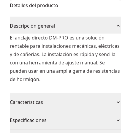
Detalles del producto
Descripción general
El anclaje directo DM-PRO es una solución
rentable para instalaciones mecánicas, eléctricas
y de cañerias. La instalación es rápida y sencilla
con una herramienta de ajuste manual. Se
pueden usar en una amplia gama de resistencias
de hormigón.
Características
Anclaje de expansión con rosca interna
Especificaciones
Anclaje fácil de instalar con aprobación ETA
Opción 7 para hormigón sin fisuras y aprobación