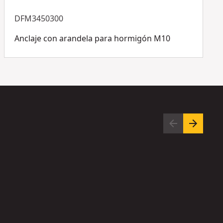
ensamblado
DFM3450300
Ver más
Anclaje con arandela para hormigón M10