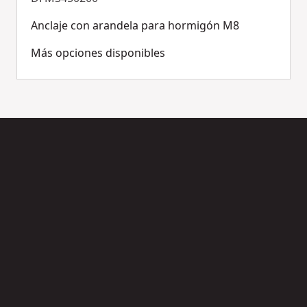
Anclaje con arandela para hormigón M8
Más opciones disponibles
0150
DFM2110200
A