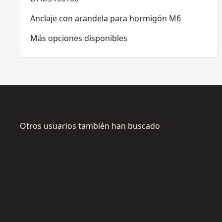
Anclaje con arandela para hormigón M6
Más opciones disponibles
Otros usuarios también han buscado
DFM211
DFM2110100
A