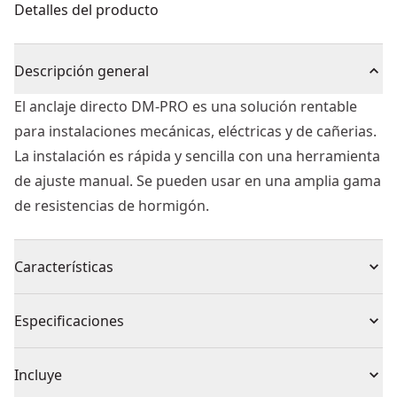
Detalles del producto
Descripción general
El anclaje directo DM-PRO es una solución rentable
para instalaciones mecánicas, eléctricas y de cañerias.
La instalación es rápida y sencilla con una herramienta
de ajuste manual. Se pueden usar en una amplia gama
de resistencias de hormigón.
Características
Anclaje de expansión con rosca interna
Especificaciones
Anclaje fácil de instalar con aprobación ETA Opción 7
para hormigón sin fisuras y aprobación de la Parte 6
Tipo de producto
Anclaje de Expansión Hembra
Incluye
para hormigón fisurado