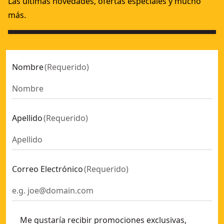
Las últimas novedades, ofertas especiales y mucho
más.
Nombre
(
Requerido
)
Apellido
(
Requerido
)
Correo Electrónico
(
Requerido
)
Me gustaría recibir promociones exclusivas,