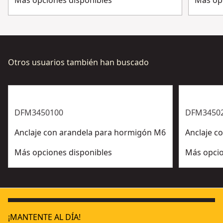
Más opciones disponibles
Más op
Ver más
Otros usuarios también han buscado
DFM3450100
DFM3450
Anclaje con arandela para hormigón M6
Anclaje c
Más opciones disponibles
Más opcio
¡MANTENTE AL DÍA!