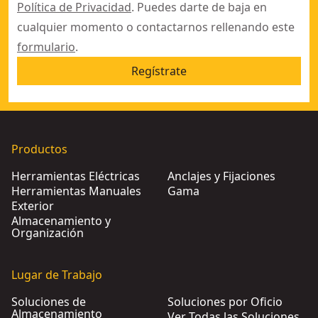
Política de Privacidad
. Puedes darte de baja en
cualquier momento o contactarnos rellenando este
formulario
.
Regístrate
Productos
Herramientas Eléctricas
Anclajes y Fijaciones
Herramientas Manuales
Gama
Exterior
Almacenamiento y
Organización
Lugar de Trabajo
Soluciones de
Soluciones por Oficio
Almacenamiento
Ver Todas las Soluciones