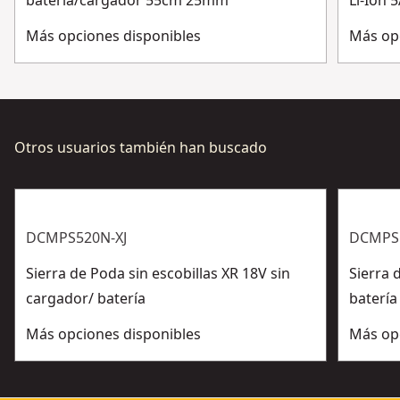
batería/cargador 55cm 25mm
Li-Ion
variedad de aplicaciones
PANTALLA LED - Proporciona indicadores de estado de
Más opciones disponibles
Más op
carga, advertencia de frenado y advertencia de
sobrecarga, manteniendo a los usuarios informados
del estado de la herramienta y reduciendo el tiempo
de inactividad.
Otros usuarios también han buscado
DCMPS520N-XJ
DCMPS
Sierra de Poda sin escobillas XR 18V sin
Sierra 
cargador/ batería
batería
Más opciones disponibles
Más op