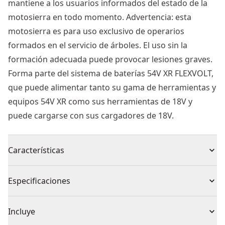
mantiene a los usuarios informados del estado de la
motosierra en todo momento. Advertencia: esta
motosierra es para uso exclusivo de operarios
formados en el servicio de árboles. El uso sin la
formación adecuada puede provocar lesiones graves.
Forma parte del sistema de baterías 54V XR FLEXVOLT,
que puede alimentar tanto su gama de herramientas y
equipos 54V XR como sus herramientas de 18V y
puede cargarse con sus cargadores de 18V.
Características
ADVERTENCIA - Esta motosierra es para uso exclusivo
Especificaciones
de operarios formados en el servicio de árboles. El uso
sin la formación adecuada puede provocar lesiones
Tipo de producto
Motosierra
Incluye
graves.