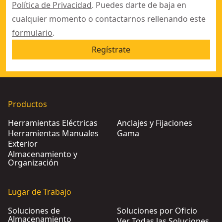
Política de Privacidad
. Puedes darte de baja en
cualquier momento o contactarnos rellenando este
formulario
.
Regístrate
Productos
Herramientas Eléctricas
Anclajes y Fijaciones
Herramientas Manuales
Gama
Exterior
Almacenamiento y
Organización
Lugar de Trabajo
Soluciones de
Soluciones por Oficio
Almacenamiento
Ver Todas las Soluciones