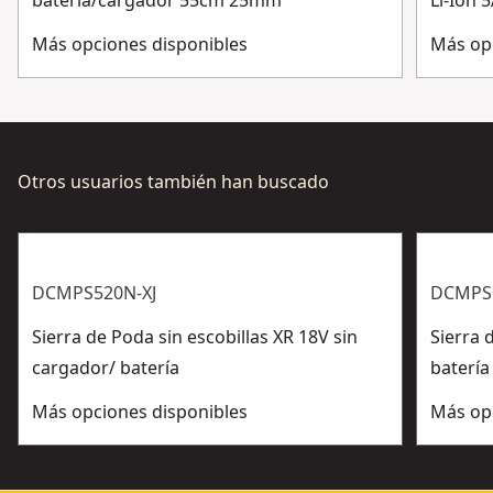
batería/cargador 55cm 25mm
Li-Ion
Más opciones disponibles
Más op
Otros usuarios también han buscado
DCMPS520N-XJ
DCMPS
Sierra de Poda sin escobillas XR 18V sin
Sierra 
cargador/ batería
batería
Más opciones disponibles
Más op