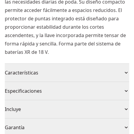
las necesidades diarias de poda. Su diseño compacto
permite acceder fácilmente a espacios reducidos. El
protector de puntas integrado está diseñado para
proporcionar estabilidad durante los cortes
ascendentes, y la llave incorporada permite tensar de
forma rápida y sencilla. Forma parte del sistema de
baterías XR de 18 V.
Características
LONGITUD DE ESPADA DE 20CM (8 ") - Ideal para
Especificaciones
aplicaciones de poda
PUNTA CON PROTECTOR DE CORTE METÁLICO - Para
Tipo de producto
Motosierra
Incluye
control y seguridad durante la aplicacion
LUBRICACIÓN AUTOMÁTICA - Mantiene la barra y la
(1) Sierra de poda 18V XR (DCMPS520)
Voltaje
18V
Garantía
cadena lubricadas durante el uso
(1) Lâmina de poda de 20cm (DT20694)