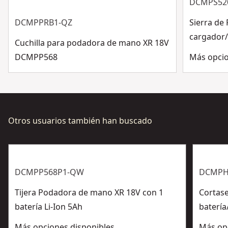
Ver más
DCMPS520
aflojando el tornillo hexagonal.
PROTECCIÓN DE LA MANO - Evita lesiones, protege la
DCMPPRB1-QZ
Sierra de 
mano cuando se trabaja con arbustos, arbustos con
cargador/
Cuchilla para podadora de mano XR 18V
púas / espinas - total confianza y seguridad
DCMPP568
Más opcio
Incluye Luz Led, que permite iluminar la base de las
ramas para un corte preciso
Otros usuarios también han buscado
DCMPP568P1-QW
DCMPH
Tijera Podadora de mano XR 18V con 1
Cortase
batería Li-Ion 5Ah
baterí
Más opciones disponibles
Más op