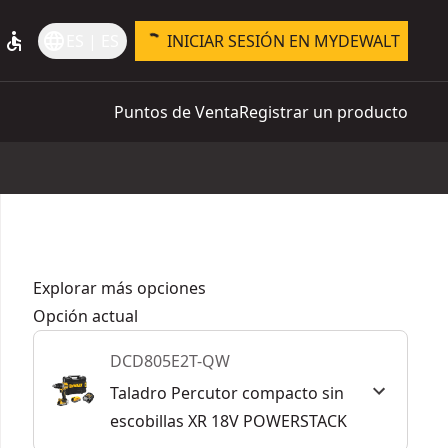
accessible
language
ES | ES
INICIAR SESIÓN EN MYDEWALT
Puntos de Venta
Registrar un producto
Explorar más opciones
Opción actual
DCD805E2T-QW
Taladro Percutor compacto sin
escobillas XR 18V POWERSTACK