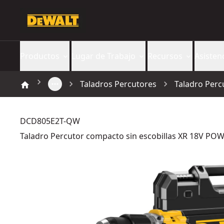
Productos
Lugar de Trabajo
Recursos
Asisten
Taladros Percutores
Taladro Perc
DCD805E2T-QW
Taladro Percutor compacto sin escobillas XR 18V P