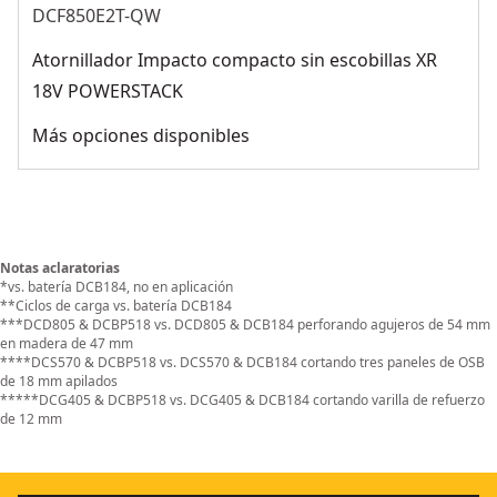
DCF850E2T-QW
Atornillador Impacto compacto sin escobillas XR
18V POWERSTACK
Más opciones disponibles
Notas aclaratorias
*vs. batería DCB184, no en aplicación
**Ciclos de carga vs. batería DCB184
***DCD805 & DCBP518 vs. DCD805 & DCB184 perforando agujeros de 54 mm
en madera de 47 mm
****DCS570 & DCBP518 vs. DCS570 & DCB184 cortando tres paneles de OSB
de 18 mm apilados
*****DCG405 & DCBP518 vs. DCG405 & DCB184 cortando varilla de refuerzo
de 12 mm