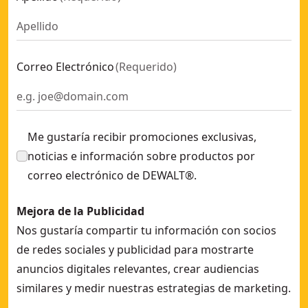
Taladro Percutor sin escobillas XR 18V 13mm 74Nm con 2 ba
Taladro Percutor sin escobillas XR 18V XRP
- SKU:
DCD996P
Taladro Percutor compacto sin escobillas XR 18V POWERS
Taladro Percutor 701W con 1 velocidad variable y portab
Correo Electrónico
(
Requerido
)
Taladro Percutor 950W - Electrónico 2 velocidades, porta
Me gustaría recibir promociones exclusivas,
noticias e información sobre productos por
correo electrónico de DEWALT®.
Mejora de la Publicidad
Nos gustaría compartir tu información con socios
de redes sociales y publicidad para mostrarte
anuncios digitales relevantes, crear audiencias
similares y medir nuestras estrategias de marketing.