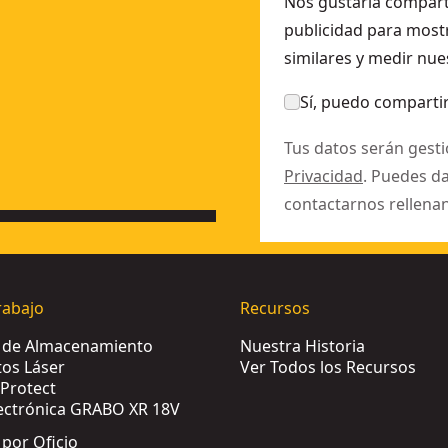
Nos gustaría comparti
KU:
DT4092-QZ
publicidad para mostr
pesor: 0.4mm, paso: 4.2mm, para cortes a la veta y a contr
similares y medir nue
ente: 4mm, para cortes muy rectos limpios en madera y agl
152mm, paso de diente: 1.8 - 2.5mm, para usar con plásticos
Sí, puedo compartir
Tus datos serán gest
Privacidad
. Puedes d
contactarnos rellena
rabajo
Recursos
s de Almacenamiento
Nuestra Historia
os Láser
Ver Todos los Recursos
Protect
ectrónica GRABO XR 18V
 por Oficio