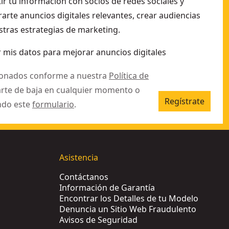
r tu información con socios de redes sociales y
arte anuncios digitales relevantes, crear audiencias
aveta en madera
- SKU:
DT8472-QZ
stras estrategias de marketing.
omerado de hasta 60mm de espesor (hoja extragruesa)
- SKU
 duros y tuberías de 3 a 12mm de espesor
- SKU:
DT2348-QZ
 mis datos para mejorar anuncios digitales
ionados conforme a nuestra
Política de
arte de baja en cualquier momento o
Regístrate
ndo este
formulario
.
Asistencia
Contáctanos
Información de Garantía
Encontrar los Detalles de tu Modelo
Denuncia un Sitio Web Fraudulento
Avisos de Seguridad