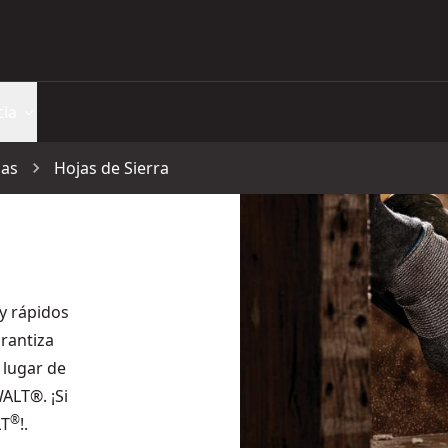
cia
cas
Hojas de Sierra
y rápidos
rantiza
 lugar de
ALT®. ¡Si
®
LT
!.