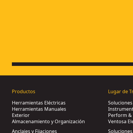
Hoja para sierra circular portátil 184x16mm 48D TCG -5º
- S
Hoja para sierra cinta, longitud: 2215mm, ancho: 10mm, es
Hoja de sierra de calar HCS, longitud: 100mm, paso de di
Hoja de sierra sable bi-metal para uso general, longitud: 
Productos
Lugar de T
Herramientas Eléctricas
Solucione
Herramientas Manuales
Instrument
Exterior
Perform & 
Almacenamiento y Organización
Ventosa El
Anclajes y Fijaciones
Soluciones