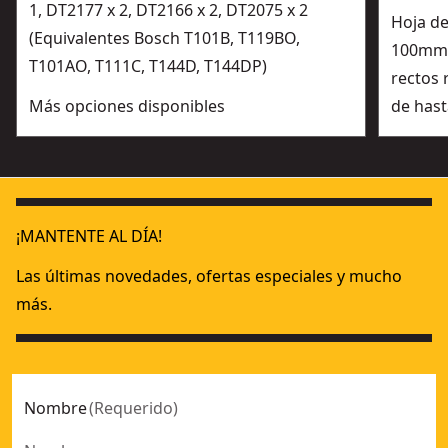
1, DT2177 x 2, DT2166 x 2, DT2075 x 2
Hoja de
(Equivalentes Bosch T101B, T119BO,
100mm,
T101AO, T111C, T144D, T144DP)
rectos
Más opciones disponibles
de has
¡MANTENTE AL DÍA!
Las últimas novedades, ofertas especiales y mucho
más.
Nombre
(
Requerido
)