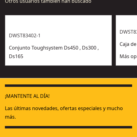
Otros usuarios también han buscado
DWST8
DWST83402-1
Caja de
Conjunto Toughsystem Ds450 , Ds300 ,
Ds165
Más op
¡MANTENTE AL DÍA!
Las últimas novedades, ofertas especiales y mucho
más.