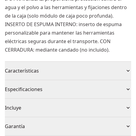
agua y el polvo a las herramientas y fijaciones dentro
de la caja (solo módulo de caja poco profunda).
INSERTO DE ESPUMA INTERNO: inserto de espuma
personalizable para mantener las herramientas
eléctricas seguras durante el transporte. CON
CERRADURA: mediante candado (no incluido).
Características
SELLADO IP54- Proporciona protección del contenido
Especificaciones
contra agua y polvo (Solamente en la maleta
multiúsos))
Tipo de producto
Caja de Herramientas
Incluye
ESPUMA EN EL INTERIOR - Personalizable para un
transporte seguro de herramientas eléctricas
1 x Inserto de espuma personalizable para
Material del
Garantía
BLOQUEABLE: mediante candado (no incluido) para
herramientas eléctricas y baterías.
Metal
producto
mayor seguridad