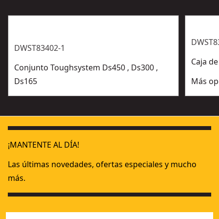
DWST8
DWST83402-1
Caja de
Conjunto Toughsystem Ds450 , Ds300 ,
Ds165
Más op
¡MANTENTE AL DÍA!
Las últimas novedades, ofertas especiales y mucho
más.