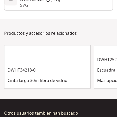
CAPACIDAD DE CARGA DE 30KG
SVG
Ver más
Productos y accesorios relacionados
DWHT252
DWHT34218-0
Escuadra 
Cinta larga 30m fibra de vidrio
Más opcio
Otros usuarios también han buscado