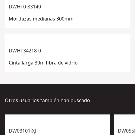
DWHT0-83140
Mordazas medianas 300mm
DWHT34218-0
Cinta larga 30m fibra de vidrio
Otros usuarios también han buscado
DW03101-XJ
DW055P