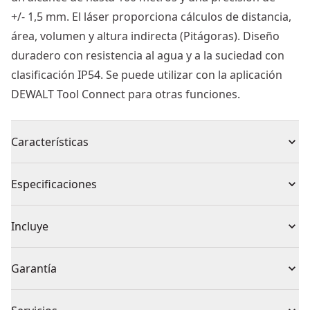
+/- 1,5 mm. El láser proporciona cálculos de distancia,
área, volumen y altura indirecta (Pitágoras). Diseño
duradero con resistencia al agua y a la suciedad con
clasificación IP54. Se puede utilizar con la aplicación
DEWALT Tool Connect para otras funciones.
Características
Tiene un rango de hasta 100m y en esta distancia el
Especificaciones
medidor tendrá una variación en la precisión +/- 1mm
El medidor láser de distancias está fabricado para
Tipo de producto
Láser de Medición de Distancia
Incluye
soportar condiciones extremas, caídas y golpes en el
lugar de trabajo
2 x Pilas alcalinas AAA
Inalámbrico o con
Garantía
El medidor está diseñado con botones de gran
1 x Bolsa para cinturón
A Batería
cable
tamaño para evitar faltas de medidas
1 año de garantía limitada, 3 años de garantía limitada
Parte final multifuncional: ofrece versatilidad y