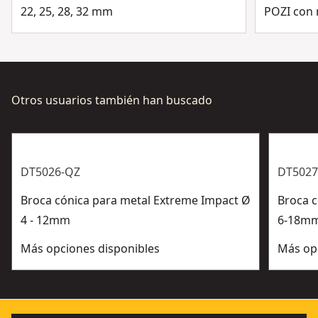
Ver más
22, 25, 28, 32 mm
POZI con
Otros usuarios también han buscado
DT5026-QZ
DT5027
Broca cónica para metal Extreme Impact Ø
Broca 
4 - 12mm
6-18m
Más opciones disponibles
Más op