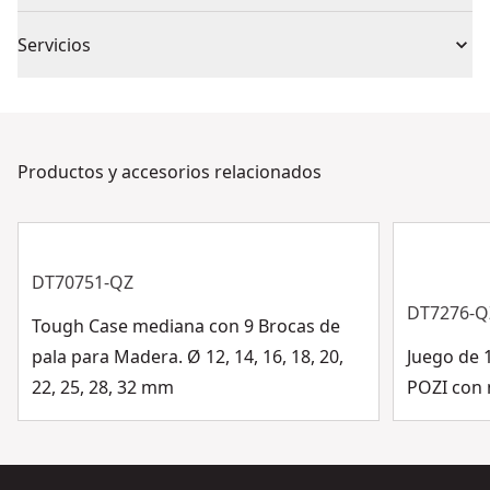
conjunto
Revestimiento de titanio para mayor resistencia al
Sin garantía
desgaste, resistencia a la corrosión y hasta 2 veces
Servicios
más vida útil (vs óxido negro)
Recuento de
1
Nuestro equipo de atención al cliente de DEWALT®
piezas
está disponible para asistir las 24 horas del día, los 7
días de la semana. Contacta con nosotros por chat,
Tipo de bit
Productos y accesorios relacionados
Impacto
formulario o teléfono.
Servicio al cliente
Diámetro de la
broca
DT70751-QZ
DT7276-Q
Tough Case mediana con 9 Brocas de
Ver más
pala para Madera. Ø 12, 14, 16, 18, 20,
Juego de
22, 25, 28, 32 mm
POZI con