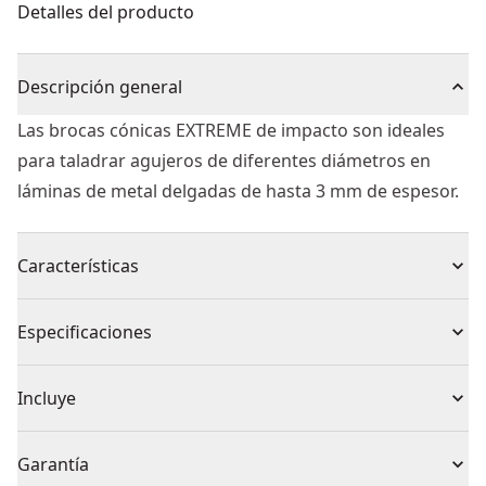
Detalles del producto
Descripción general
Las brocas cónicas EXTREME de impacto son ideales
para taladrar agujeros de diferentes diámetros en
láminas de metal delgadas de hasta 3 mm de espesor.
Características
Para perforar y ampliar orificios de metal de 4 mm a
Especificaciones
34 mm, adecuado para acero de construcción, metales
ferrosos y no ferrosos, plástico y materiales de
Tipo de producto
Broca Escalonada
Incluye
paredes delgadas de hasta 3 mm
La geometría optimizada ayuda a penetrar el material
(1) Broca escalonada de titanio EXTREME de 14 mm -
Individual o
Garantía
más rápido, logrando una perforación precisa
25 mm de impacto
Individual