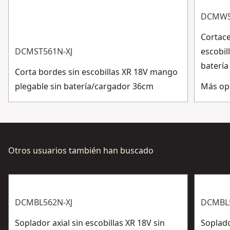
Ver más
DCMW5
Cortac
DCMST561N-XJ
escobil
batería
Corta bordes sin escobillas XR 18V mango
plegable sin batería/cargador 36cm
Más op
Otros usuarios también han buscado
DCMBL562N-XJ
DCMBL
Soplador axial sin escobillas XR 18V sin
Soplado