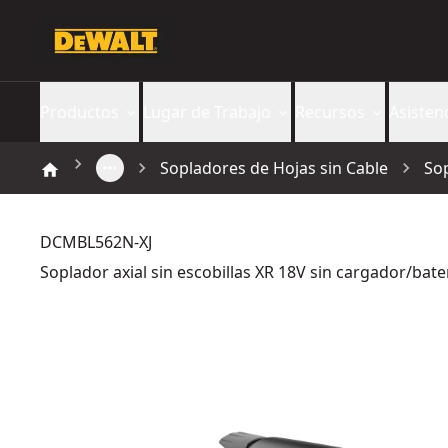
Productos
Lugar de Trabajo
Recursos
Asisten
Sopladores de Hojas sin Cable
Sop
DCMBL562N-XJ
Soplador axial sin escobillas XR 18V sin cargador/bate