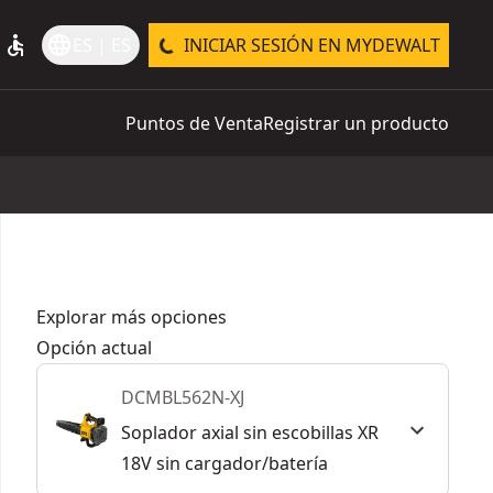
accessible
language
ES | ES
INICIAR SESIÓN EN MYDEWALT
Puntos de Venta
Registrar un producto
Explorar más opciones
Opción actual
DCMBL562N-XJ
Soplador axial sin escobillas XR
18V sin cargador/batería