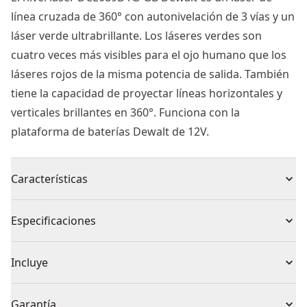
línea cruzada de 360° con autonivelación de 3 vías y un
láser verde ultrabrillante. Los láseres verdes son
cuatro veces más visibles para el ojo humano que los
láseres rojos de la misma potencia de salida. También
tiene la capacidad de proyectar líneas horizontales y
verticales brillantes en 360°. Funciona con la
plataforma de baterías Dewalt de 12V.
Características
Incluye pack de bateria de 12 V
Especificaciones
Proyecta 3 líneas autonivelantes 360º
Alcance: 30m (50m con receptor)
Tipo de producto
Nivel Láser de Línea
Incluye
Precisión: +/-3mm@10m
Proyecta líneas brillantes horizontales y y verticales.
1 x Nivel láser
Voltaje
12V
Garantía
Carcasa engomada con sellado IP65 contra polvo y