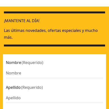
Multigrapadora 5 en 1
- SKU:
DWHT0-TR510
¡MANTENTE AL DÍA!
Las últimas novedades, ofertas especiales y mucho
más.
Nombre
(
Requerido
)
Apellido
(
Requerido
)