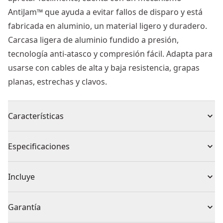
AntiJam™ que ayuda a evitar fallos de disparo y está
fabricada en aluminio, un material ligero y duradero.
Carcasa ligera de aluminio fundido a presión,
tecnología anti-atasco y compresión fácil. Adapta para
usarse con cables de alta y baja resistencia, grapas
planas, estrechas y clavos.
Características
Gatillo con tecnlogía de fácil accionado que reduce el
Especificaciones
esfuerzo
Cuerpo de aluminio de acción ligera para mayor
Tipo de producto
Grapadora de Palanca
Incluye
durabilidad
Carril anti-atasco. Disparos siempre correctos
1 x Multigrapadora 5 en 1
Fuente de energía
Sin Alimentación
Garantía
Utiliza grapas tipo A: 6-14mm; tipo H: 6-14mm; tipo G:
6-14mm y clavos con y sin cabeza de 12 y 14mm