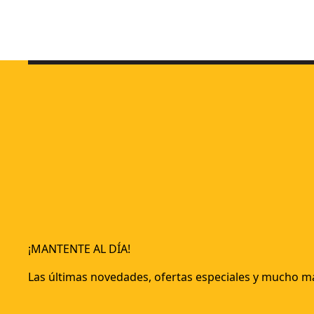
Tornillos en tira rosca fina para paneles de Yeso PH2 3.5x
¡MANTENTE AL DÍA!
Las últimas novedades, ofertas especiales y mucho m