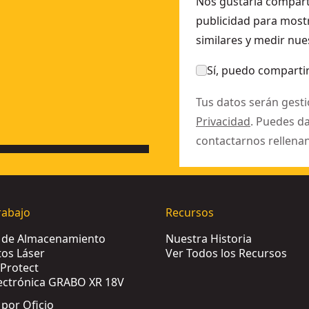
Nos gustaría comparti
publicidad para mostr
similares y medir nue
Sí, puedo compartir
Tus datos serán gest
Privacidad
. Puedes d
contactarnos rellena
rabajo
Recursos
s de Almacenamiento
Nuestra Historia
os Láser
Ver Todos los Recursos
Protect
ectrónica GRABO XR 18V
 por Oficio