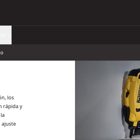
cia
lo
n, los
n rápida y
la
 ajuste