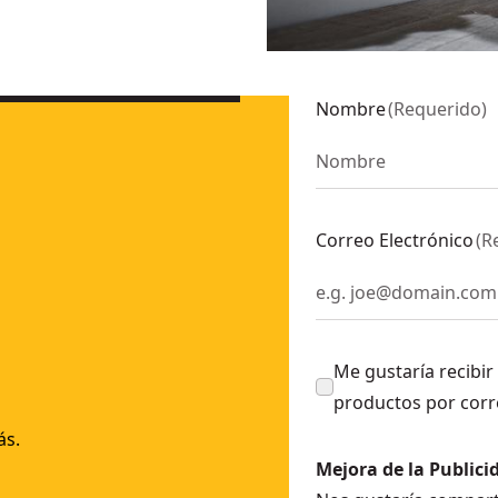
35mm
- SKU:
DWF4000350
Nombre
(
Requerido
)
Correo Electrónico
(
R
Me gustaría recibir
productos por corr
ás.
Mejora de la Publici