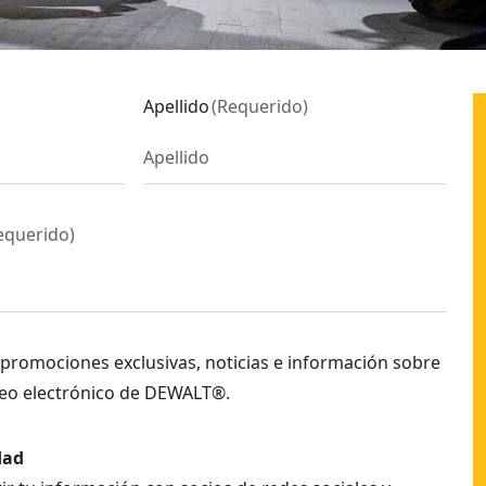
Apellido
(
Requerido
)
equerido
)
 promociones exclusivas, noticias e información sobre
eo electrónico de DEWALT®.
dad