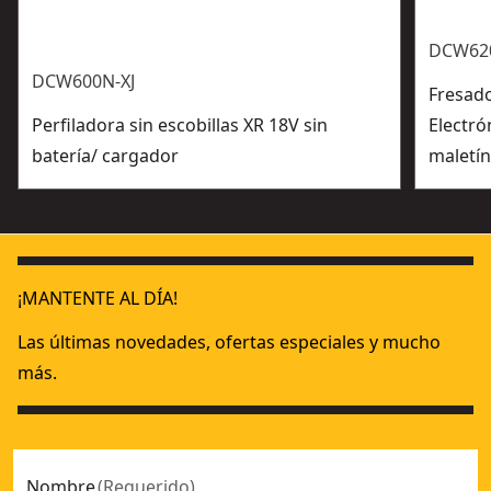
DCW620
DCW600N-XJ
Fresado
Perfiladora sin escobillas XR 18V sin
Electró
batería/ cargador
maletí
¡MANTENTE AL DÍA!
Las últimas novedades, ofertas especiales y mucho
más.
Nombre
(
Requerido
)