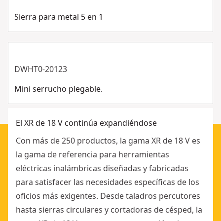
La mejor ergonomía de su clase", "EXTRACCIÓN DE
Sierra para metal 5 en 1
POLVO INTEGRADA : Limpia el polvo mientras
mantiene la línea de visión", "BLOQUEO DE LA
PROFUNDIDAD CON UN SOLO TOQUE : Permite
ajustar rápidamente la profundidad sin perder la
DWHT0-20123
posición", "CENTRADO DEL BUJE GUÍA : Garantiza la
Mini serrucho plegable.
precisión en el trabajo con plantillas", "DUAL LED :
Aumenta la visibilidad alrededor de la fresa durante la
operación para una mayor precisión"]
El XR de 18 V continúa expandiéndose
Con más de 250 productos, la gama XR de 18 V es
la gama de referencia para herramientas
eléctricas inalámbricas diseñadas y fabricadas
para satisfacer las necesidades específicas de los
oficios más exigentes. Desde taladros percutores
hasta sierras circulares y cortadoras de césped, la