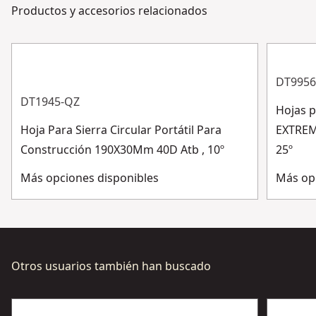
biselado con fines generales en madera y otros
Productos y accesorios relacionados
formulario o teléfono.
materiales de construcción.
Solo herramienta
Sí
Servicio al cliente
Ajuste variable del ángulo de bisel a 57 grados
Escala para seleccionar el ajuste preciso de la
Ver más
DT9956
profundidad de corte a 61mm (57mm con el raíl guía)
DT1945-QZ
Equilibrio óptimo para el funcionamiento seguro y sin
Hojas p
fatiga
Hoja Para Sierra Circular Portátil Para
EXTRE
Construcción 190X30Mm 40D Atb , 10º
25º
Más opciones disponibles
Más op
Otros usuarios también han buscado