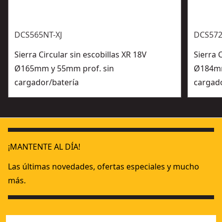
DCS565NT-XJ
DCS572
Sierra Circular sin escobillas XR 18V
Sierra 
Ø165mm y 55mm prof. sin
Ø184mm
cargador/batería
cargad
¡MANTENTE AL DÍA!
Las últimas novedades, ofertas especiales y mucho
más.