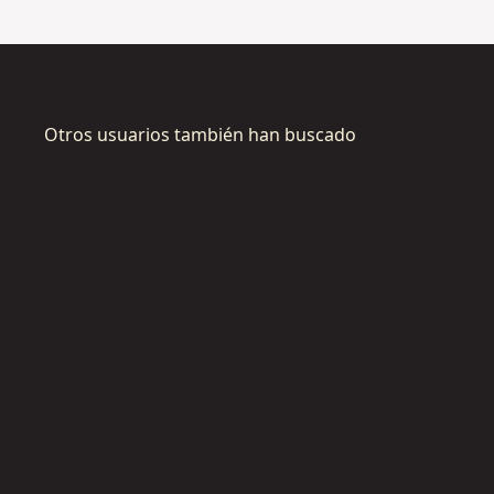
Otros usuarios también han buscado
DCMAS57
QW
M
o
t
o
r