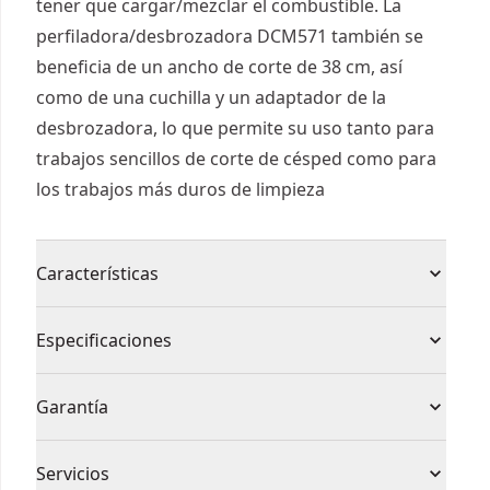
tener que cargar/mezclar el combustible. La
perfiladora/desbrozadora DCM571 también se
beneficia de un ancho de corte de 38 cm, así
como de una cuchilla y un adaptador de la
desbrozadora, lo que permite su uso tanto para
trabajos sencillos de corte de césped como para
los trabajos más duros de limpieza
Características
Corte rápido - Ancho de corte de 38 cm para un
Especificaciones
trabajo rápido para zonas extensas
Peso equilibrado 3.6kg
Tipo de
Garantía
Correa de hombro incluida
Cortadora de Hilo
producto
Batería y cargador no incluidos
1 año de garantía limitada, 3 años de garantía
Servicios
Incluye un kit adaptador y cuchilla desbrozadora
limitada con registro