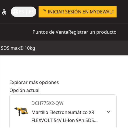
accessible
language
ES | ES
INICIAR SESIÓN EN MYDEWALT
Puntos de Venta
Registrar un producto
Ah SDS max® 10kg
Explorar más opciones
Opción actual
DCH775X2-QW
Martillo Electroneumático XR
FLEXVOLT 54V Li-Ion 9Ah SDS