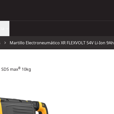
cia
s
Martillo Electroneumático XR FLEXVOLT 54V Li-Ion 9
®
h SDS max
10kg