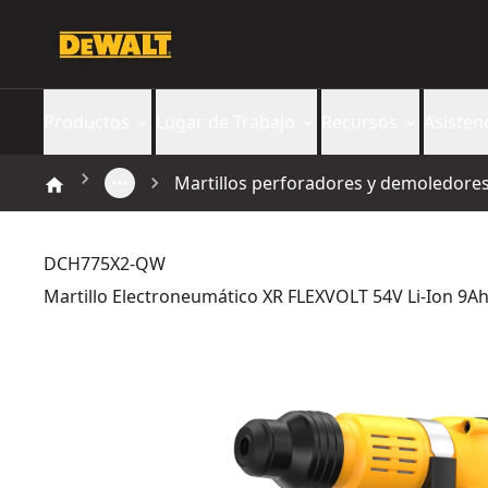
Productos
Lugar de Trabajo
Recursos
Asisten
Martillos perforadores y demoledore
DCH775X2-QW
Martillo Electroneumático XR FLEXVOLT 54V Li-Ion 9A