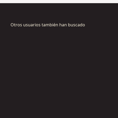
Otros usuarios también han buscado
DCH333NT-
XJ
M
a
r
t
i
l