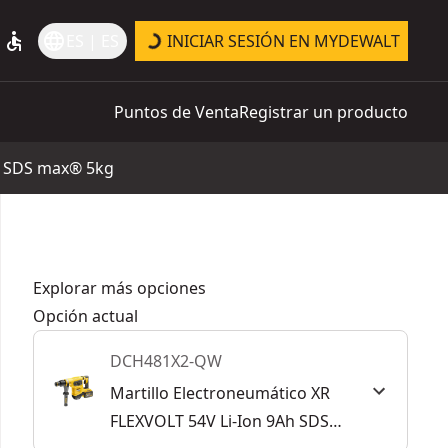
accessible
language
ES | ES
INICIAR SESIÓN EN MYDEWALT
Puntos de Venta
Registrar un producto
Ah SDS max® 5kg
Explorar más opciones
Opción actual
DCH481X2-QW
Martillo Electroneumático XR
FLEXVOLT 54V Li-Ion 9Ah SDS