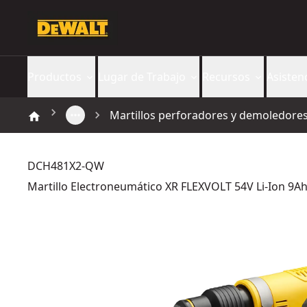
Productos
Lugar de Trabajo
Recursos
Asisten
Martillos perforadores y demoledore
DCH481X2-QW
Martillo Electroneumático XR FLEXVOLT 54V Li-Ion 9A