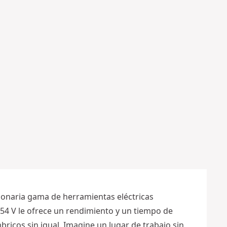
4
0
m
m
4
c
o
r
t
e
s
Más
opciones
disponibles
ionaria gama de herramientas eléctricas
54 V le ofrece un rendimiento y un tiempo de
bricos sin igual. Imagine un lugar de trabajo sin