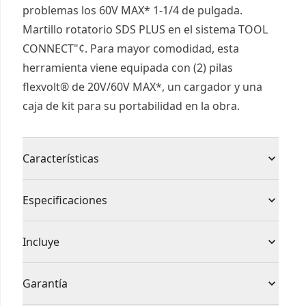
problemas los 60V MAX* 1-1/4 de pulgada.
Martillo rotatorio SDS PLUS en el sistema TOOL
CONNECT"¢. Para mayor comodidad, esta
herramienta viene equipada con (2) pilas
flexvolt® de 20V/60V MAX*, un cargador y una
caja de kit para su portabilidad en la obra.
Características
El verdadero rendimiento de las herramientas
Especificaciones
con cable
Sistema anti rotación que detecta una pérdida de
Tipo de
Incluye
control de la herramienta y reacciona cortando
Taladro Percutor Rotativo
producto
instantáneamente la electricidad de la misma
2 x Baterías 9.0Ah XR FLEXVOLT 54V
Garantía
Rotation stop mode for chiselling and impact
1 x Cargador multi-voltaje
Voltaje
54V
stop mode for rotary only drilling with dry