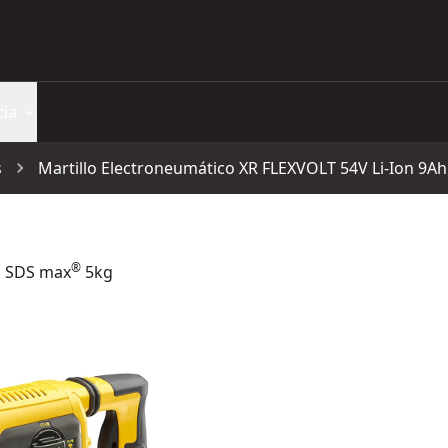
cia
s
Martillo Electroneumático XR FLEXVOLT 54V Li-Ion 9
®
h SDS max
5kg