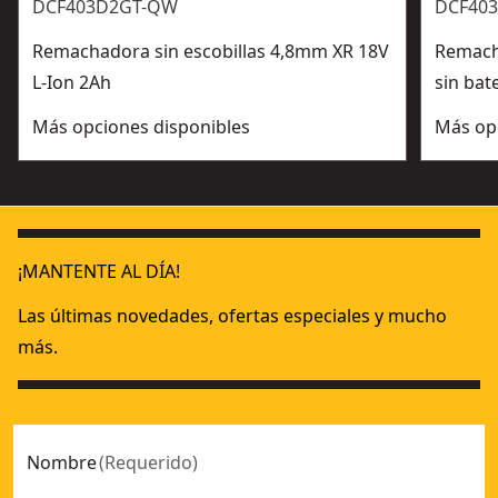
DCF403D2GT-QW
DCF403
Remachadora sin escobillas 4,8mm XR 18V
Remach
L-Ion 2Ah
sin bat
Más opciones disponibles
Más op
¡MANTENTE AL DÍA!
Las últimas novedades, ofertas especiales y mucho
más.
Nombre
(
Requerido
)