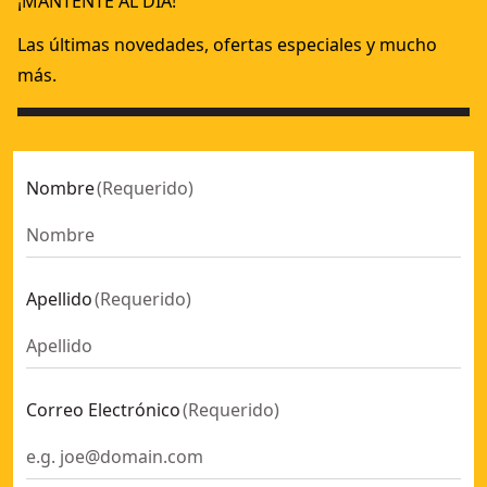
¡MANTENTE AL DÍA!
Tijeras corta chapas ergo - corte izquierdo
- SKU:
DWHT146
Set de 3 tijeras corta chapas ergo
- SKU:
DWHT14676-0
Las últimas novedades, ofertas especiales y mucho
más.
Nombre
(
Requerido
)
Apellido
(
Requerido
)
Correo Electrónico
(
Requerido
)