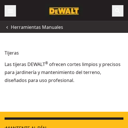
Herramientas Manuales
Tijeras
®
Las tijeras DEWALT
ofrecen cortes limpios y precisos
para jardinería y mantenimiento del terreno,
diseñados para uso profesional.
Tijeras hvac - corte recto
- SKU:
DWHT14694-0
Tijeras hvac - golpe de cierre rápido
- SKU:
DWHT14691-0