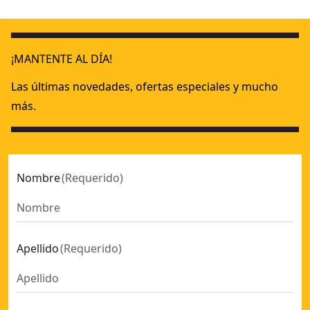
Atornillador Panel yeso XR 18V sin cargador/batería con ma
18V XR
¡MANTENTE AL DÍA!
Las últimas novedades, ofertas especiales y mucho
más.
Nombre
(
Requerido
)
Apellido
(
Requerido
)