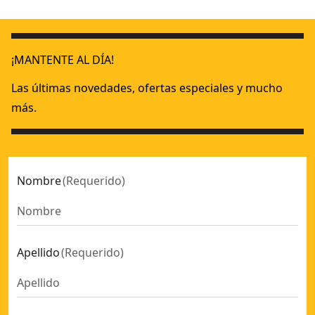
Sierra de Mesa 1.850W Ø210mm
- SKU:
DWE7485-QS
Sierra de Mesa 2.000W - Ø250mm - Mesa 670x630mm - Electr
¡MANTENTE AL DÍA!
Las últimas novedades, ofertas especiales y mucho
más.
Nombre
(
Requerido
)
Apellido
(
Requerido
)