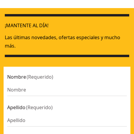
Radio compacta XR con cable o baterías 10.8V, 14.4V y 18V X
18V XR
¡MANTENTE AL DÍA!
Las últimas novedades, ofertas especiales y mucho
más.
Nombre
(
Requerido
)
Apellido
(
Requerido
)