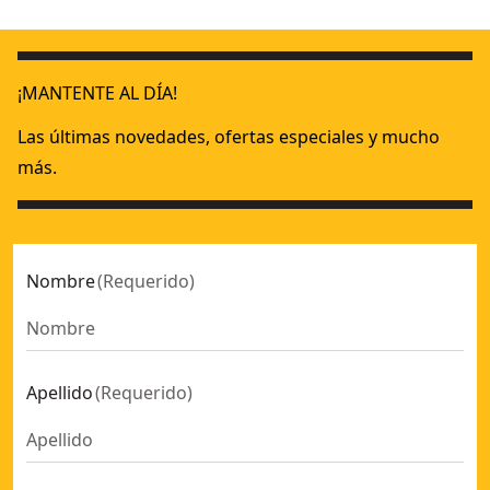
Pulidora para Metal rotativa sin escobillas XR 18V Li-Ion 5A
18V XR
Pulidora para Metal 1250W 180mm y 150mm 3.500 rpm Elec
¡MANTENTE AL DÍA!
Las últimas novedades, ofertas especiales y mucho
más.
Nombre
(
Requerido
)
Apellido
(
Requerido
)