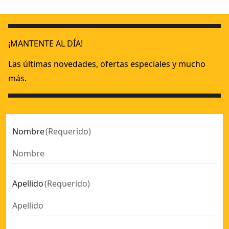
Lijadora de banda sin escobillas XR 18V 13mm sin cargador
18V XR
¡MANTENTE AL DÍA!
Las últimas novedades, ofertas especiales y mucho
más.
Nombre
(
Requerido
)
Apellido
(
Requerido
)