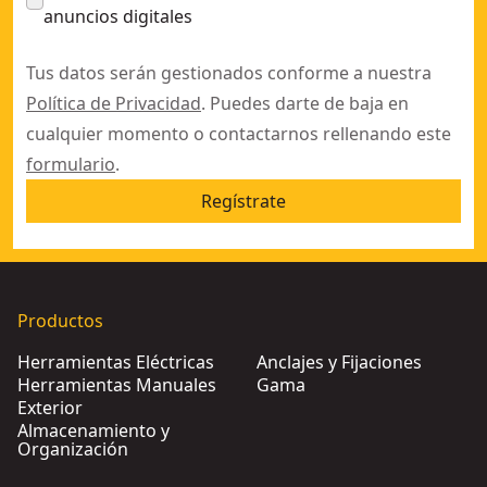
anuncios digitales
Tus datos serán gestionados conforme a nuestra
Política de Privacidad
. Puedes darte de baja en
cualquier momento o contactarnos rellenando este
formulario
.
Regístrate
Productos
Herramientas Eléctricas
Anclajes y Fijaciones
Herramientas Manuales
Gama
Exterior
Almacenamiento y
Organización