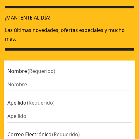
Cargador extensible para clavadora de estructuras DCN93
XR
Kits de sustitución
- SKU:
DCN8901-XJ
¡MANTENTE AL DÍA!
Las últimas novedades, ofertas especiales y mucho
más.
Nombre
(
Requerido
)
Apellido
(
Requerido
)
Correo Electrónico
(
Requerido
)