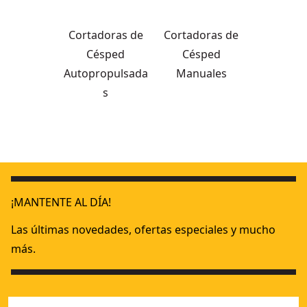
Cortadoras de
Cortadoras de
Césped
Césped
Autopropulsada
Manuales
s
Cortacésped autopropulsado sin escobillas XR 18V 53cm si
18V XR
Cortacésped sin escobillas XR 2x18V 53cm con 2 baterías Li
¡MANTENTE AL DÍA!
Cortacesped sin escobillas XR 2x18V (36V) sin cargador/ bat
Cortacesped autopropulsado sin escobillas XR 2x18V (36V) 
Las últimas novedades, ofertas especiales y mucho
más.